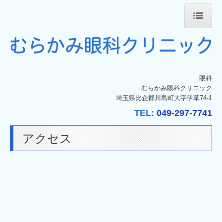
ホーム
お知らせ
当院紹介
眼科
むらかみ眼科クリニック
院長紹介
埼玉県比企郡川島町大字伊草74-1
白内障手術
TEL:
049-297-7741
アレルギー性結膜炎
アクセス
コンタクトレンズ
アクセス
個人情報保護方針